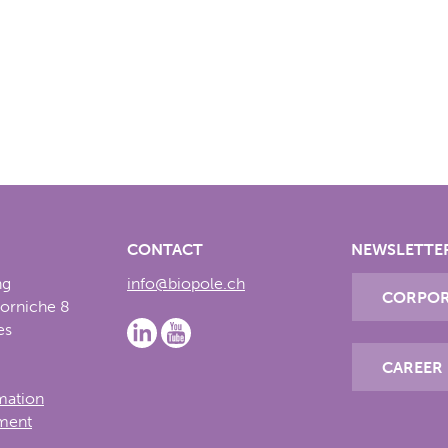
CONTACT
NEWSLETTE
ng
info@biopole.ch
CORPOR
Corniche 8
es
CAREER
rmation
ement