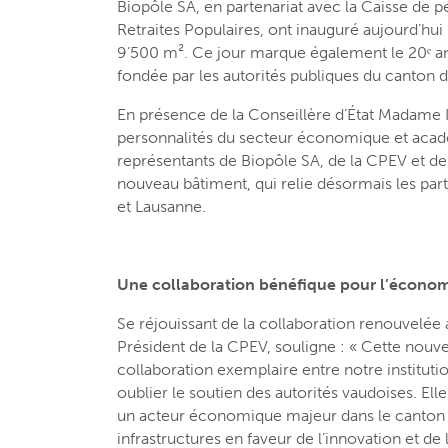
Biopôle SA, en partenariat avec la Caisse de p
Retraites Populaires, ont inauguré aujourd’hu
9’500 m². Ce jour marque également le 20ᵉ an
fondée par les autorités publiques du canto
En présence de la Conseillère d’État Madame 
personnalités du secteur économique et acadé
représentants de Biopôle SA, de la CPEV et de 
nouveau bâtiment, qui relie désormais les par
et Lausanne.
Une collaboration bénéfique pour l’économ
Se réjouissant de la collaboration renouvelée 
Président de la CPEV, souligne : « Cette nouvell
collaboration exemplaire entre notre institutio
oublier le soutien des autorités vaudoises. El
un acteur économique majeur dans le canton 
infrastructures en faveur de l’innovation et de