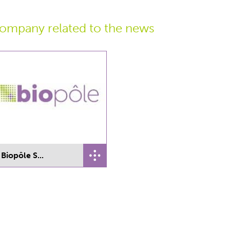
ompany related
to the news
Biopôle S...