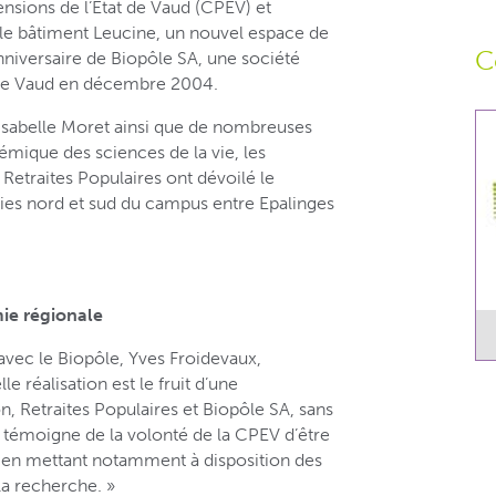
ensions de l’État de Vaud (CPEV) et
i le bâtiment Leucine, un nouvel espace de
C
niversaire de Biopôle SA, une société
n de Vaud en décembre 2004.
Isabelle Moret ainsi que de nombreuses
mique des sciences de la vie, les
Retraites Populaires ont dévoilé le
ties nord et sud du campus entre Epalinges
ie régionale
avec le Biopôle, Yves Froidevaux,
e réalisation est le fruit d’une
n, Retraites Populaires et Biopôle SA, sans
le témoigne de la volonté de la CPEV d’être
en mettant notamment à disposition des
 la recherche. »